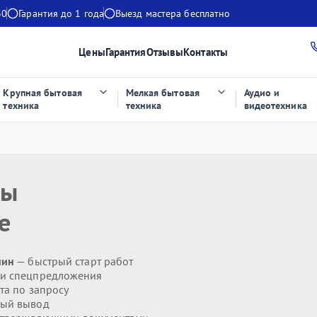
30
Гарантия до 1 года
Выезд мастера бесплатно
Цены
Гарантия
Отзывы
Контакты
Крупная бытовая
Мелкая бытовая
Аудио и
техника
техника
видеотехника
ты
е
мин
— быстрый старт работ
 и спецпредложения
та по запросу
ый вывод