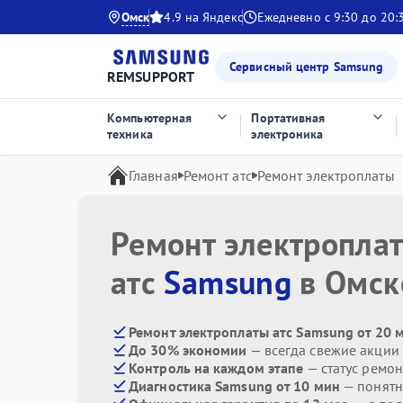
Омск
4.9 на Яндекс
Ежедневно с 9:30 до 20:
Сервисный центр Samsung
REMSUPPORT
Компьютерная
Портативная
техника
электроника
Главная
Ремонт атс
Ремонт электроплаты
Ремонт электропла
атс
Samsung
в Омск
Ремонт электроплаты атс Samsung от 20 
До 30% экономии
— всегда свежие акции
Контроль на каждом этапе
— статус ремон
Диагностика Samsung от 10 мин
— понятн