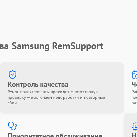
тва Samsung RemSupport
Контроль качества
Ч
Ремонт электроплаты проходит многоэтапную
Ра
проверку — исключаем недоработки и повторные
пр
сбои.
ра
Приоритетное обслуживание
Н