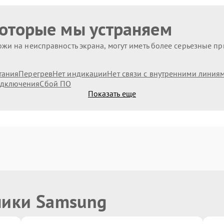
которые мы устраняем
жи на неисправность экрана, могут иметь более серьезные п
тания
Перегрев
Нет индикации
Нет связи с внутренними линия
дключения
Сбой ПО
Показать еще
ники Samsung