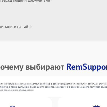
дтверждающими документами
и записи на сайте
очему выбирают
RemSuppo
ту и обслуживанию техники Samsung в Омске с более чем десятилетним опытом работы. В штате к
лиентов, а также выполнено более 12 000 ремонтов. Ежемесячно в сервисный центр поступает более 
ию современного оборудования.