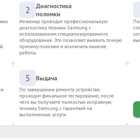
Диагностика
2
поломки
ники
Инженер проводит профессиональную
По
диагностику техники Samsung с
ст
использованием специализированного
со
оборудования. Это позволяет выявить точную
вы
й.
причину поломки и исключить лишние
работы.
5
Выдача
ки
По завершении ремонта устройство
проходит финальное тестирование, после
чего вы получаете полностью исправную
технику Samsung с гарантией на
выполненные услуги.