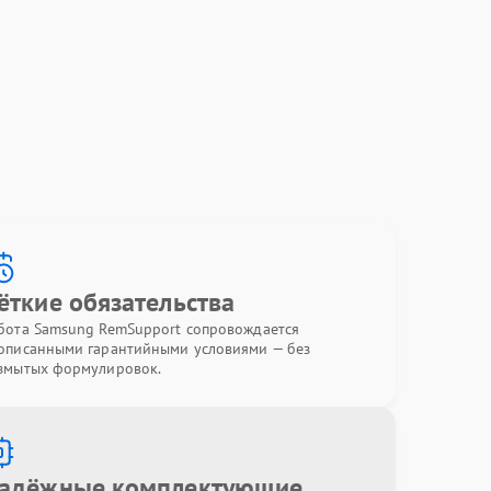
ёткие обязательства
бота Samsung RemSupport сопровождается
описанными гарантийными условиями — без
змытых формулировок.
адёжные комплектующие