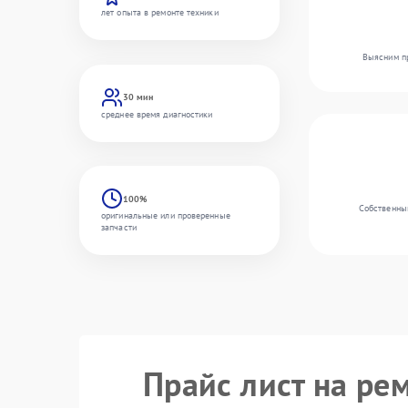
лет опыта в ремонте техники
Выясним пр
30 мин
среднее время диагностики
100%
Собственный
оригинальные или проверенные
запчасти
Прайс лист на ре