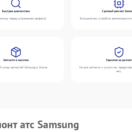
Быстрая диагностика
Срочный ремонт Sams
ичину перед устранением дефекта.
Большинство устройств ремонтируются 
Запчасти в наличии
Гарантия на ремонт
 склад запчастей Samsung в Омске.
На все запчасти и услуги мы предостав
мес.
монт атс Samsung