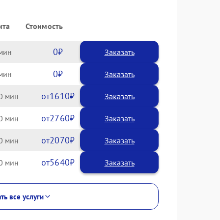
нта
Стоимость
0
Заказать
0
Заказать
1610
0
2760
0
2070
0
5640
0
ть все услуги