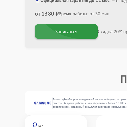
Официальная гарантия до 12 мес.
— с по
от 1380 ₽
Время работы: от 30 мин
Записаться
Скидка 20% пр
П
SamsungRemSupport — надежный сервисный центр по ремон
опытом. За время работы к нам обратились более 10 000 к
обеспечиваем надежный результат благодаря использован
13+