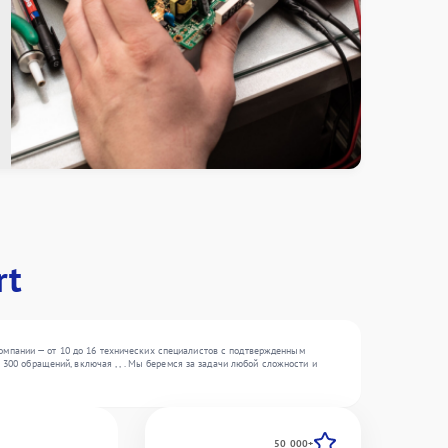
rt
омпании — от 10 до 16 технических специалистов с подтвержденным
300 обращений, включая , , . Мы беремся за задачи любой сложности и
50 000+