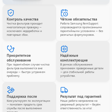
Контроль качества
Чёткие обязательства
Чистка фильтров проходит
Работа Samsung RemSupport
многоэтапную проверку —
сопровождается прописанными
исключаем недоработки и
гарантийными условиями — без
повторные сбои.
размытых формулировок.
Приоритетное
Надёжные
обслуживание
комплектующие
При гарантийном случае чистка
В рамках обслуживания
фильтров выполняется вне
применяем проверенные детали
очереди — быстро устраняем
— для стабильной работы
проблему.
устройства.
Поддержка после
Результат под гарантией
Консультируем по эксплуатации
Наша работа направлена на
— помогаем продлить срок
уверенный результат — берём
службы после выполнения
ответственность за итог.
ремонта.