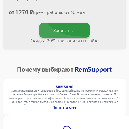
от 1270 ₽
Время работы: от 30 мин
Записаться
Скидка 20% при записи на сайте
Почему выбирают
RemSupport
SamsungRemSupport — современный сервисный центр по ремонту и обслуживанию
техники Samsung в Омске с опытом более 10 лет. В штате компании — свыше 22
инженеров с профильной квалификацией. За время работы помощь оказана свыше 10
000 клиентов, а также выполнено выполнено более 12 000 ремонтов. Ежемесячно в
сервисный центр поступает от 300 устройств, включая , , . Мы устраняем поломки
Читать далее
любой сложности и предлагаем стабильный уровень сервиса благодаря
квалификации мастеров.