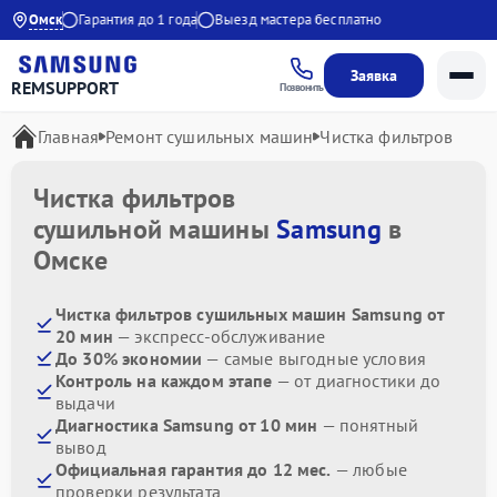
о 20:30
Омск
Гарантия до 1 года
Выезд мастера бесплатно
Заявка
REMSUPPORT
Позвонить
Главная
Ремонт сушильных машин
Чистка фильтров
Чистка фильтров
сушильной машины
Samsung
в
Омске
Чистка фильтров сушильных машин Samsung от
20 мин
— экспресс-обслуживание
До 30% экономии
— самые выгодные условия
Контроль на каждом этапе
— от диагностики до
выдачи
Диагностика Samsung от 10 мин
— понятный
вывод
Официальная гарантия до 12 мес.
— любые
проверки результата