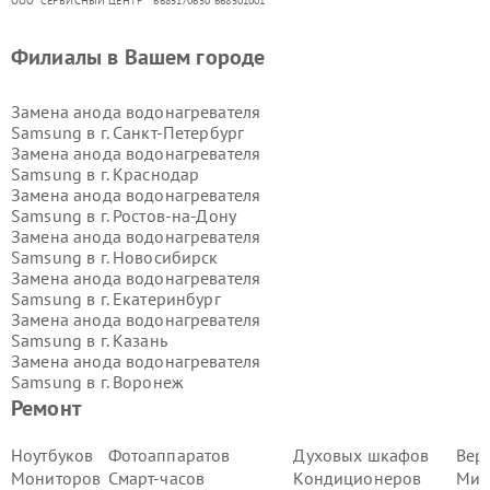
ООО "СЕРВИСНЫЙ ЦЕНТР"* 6685170650*668501001
Филиалы в Вашем городе
Замена анода водонагревателя
Samsung в г.
Санкт-Петербург
Замена анода водонагревателя
Samsung в г.
Краснодар
Замена анода водонагревателя
Samsung в г.
Ростов-на-Дону
Замена анода водонагревателя
Samsung в г.
Новосибирск
Замена анода водонагревателя
Samsung в г.
Екатеринбург
Замена анода водонагревателя
Samsung в г.
Казань
Замена анода водонагревателя
Samsung в г.
Воронеж
Замена анода водонагревателя
Ремонт
Samsung в г.
Волгоград
Замена анода водонагревателя
Ноутбуков
Фотоаппаратов
Духовых шкафов
Вер
Samsung в г.
Самара
Мониторов
Смарт-часов
Кондиционеров
Мик
Замена анода водонагревателя