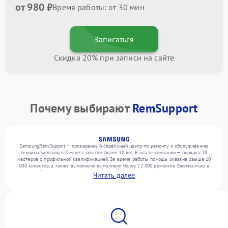
от 980 ₽
Время работы: от 30 мин
Записаться
Скидка 20% при записи на сайте
Почему выбирают
RemSupport
SamsungRemSupport — проверенный сервисный центр по ремонту и обслуживанию
техники Samsung в Омске с опытом более 10 лет. В штате компании — порядка 18
мастеров с профильной квалификацией. За время работы помощь оказана свыше 10
000 клиентов, а также выполнено выполнено более 12 000 ремонтов. Ежемесячно в
сервисный центр поступает более 300 устройств, включая , , . Мы выполняем ремонт
Читать далее
различного уровня сложности и гарантируем высокое качество обслуживания
благодаря использованию современного оборудования.