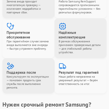
Замена анода проходит
Работа Samsung RemSupport
многоэтапную проверку —
сопровождается прописанными
исключаем недоработки и
гарантийными условиями — без
повторные сбои.
размытых формулировок.
Приоритетное
Надёжные
обслуживание
комплектующие
При гарантийном случае замена
В рамках обслуживания
анода выполняется вне очереди
применяем проверенные детали
— быстро устраняем проблему.
— для стабильной работы
устройства.
Поддержка после
Результат под гарантией
Консультируем по эксплуатации
Наша работа направлена на
— помогаем продлить срок
уверенный результат — берём
службы после выполнения
ответственность за итог.
ремонта.
Нужен срочный ремонт Samsung?