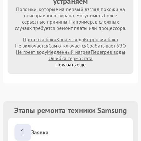
устраняем
Поломки, которые на первый взгляд похожи на
неисправность экрана, могут иметь более
серьезные причины. Например, в сложных
случаях требуется ремонт платы или процессора.
Протечка бака
Капает вода
Коррозия бака
Не включается
Сам отключается
Срабатывает УЗО
Не греет воду
Медленный нагрев
Перегрев воды
Ошибка термостата
Показать еще
Этапы ремонта техники Samsung
1
Заявка