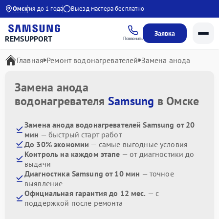
Гарантия до 1 года
Омск
Выезд мастера бесплатно
Заявка
REMSUPPORT
Позвонить
Главная
Ремонт водонагревателей
Замена анода
Замена анода
водонагревателя
Samsung
в Омске
Замена анода водонагревателей Samsung от 20
мин
— быстрый старт работ
До 30% экономии
— самые выгодные условия
Контроль на каждом этапе
— от диагностики до
выдачи
Диагностика Samsung от 10 мин
— точное
выявление
Официальная гарантия до 12 мес.
— с
поддержкой после ремонта